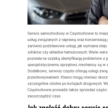
Serwis samochodowy w Częstochowie to miejsce
usług związanych z naprawą oraz konserwacją p
zarówno podstawowe usługi, jak wymiana oleju c
silników czy układów hamulcowych. Wiele wars
pozwala na szybką identyfikację problemów z 
specjalistycznemu sprzętowi, mechanicy są w s
Dodatkowo, serwisy często oferują usługi zw
przechowywaniem. Klienci mogą również skorzyst
szczególnie istotne po kolizjach drogowych. W
Częstochowie prowadzi także sprzedaż części 
zaoszczędzić czas.
Jak znaleźć dobry serwis