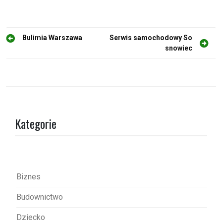
N
Bulimia Warszawa
Serwis samochodowy So
snowiec
a
w
i
g
a
Kategorie
c
j
a
w
Biznes
p
Budownictwo
i
s
Dziecko