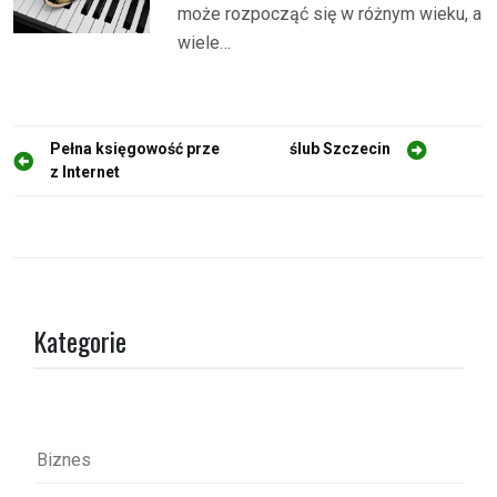
może rozpocząć się w różnym wieku, a
wiele…
N
Pełna księgowość prze
ślub Szczecin
z Internet
a
w
i
g
a
Kategorie
c
j
a
w
Biznes
p