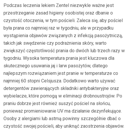
Podczas leczenia lekiem Zentel niezwykle ważne jest
przestrzeganie zasad higieny osobistej oraz dbanie o
czystość otoczenia, w tym pościeli. Zaleca się, aby pościel
była prana co najmniej raz w tygodniu, ale w przypadku
wystąpienia objawów związanych z infekcją pasożytniczą,
takich jak swędzenie czy podrażnienia skóry, warto
zwiększyć częstotliwość prania do dwóch lub trzech razy w
tygodniu. Wysoka temperatura prania jest kluczowa dla
skutecznego usuwania jaj i larw pasożytów, dlatego
najlepszym rozwiązaniem jest pranie w temperaturze co
najmniej 60 stopni Celsjusza. Dodatkowo warto używać
detergentów zawierających składniki antybakteryjne oraz
wybielacze, które pomogą w eliminacji drobnoustrojów. Po
praniu dobrze jest również suszyć pościel na słońcu,
ponieważ promieniowanie UV ma działanie dezynfekujące.
Osoby z alergiami lub astmą powinny szczególnie dbać o
czystość swojej pościeli, aby uniknąć zaostrzenia objawów.