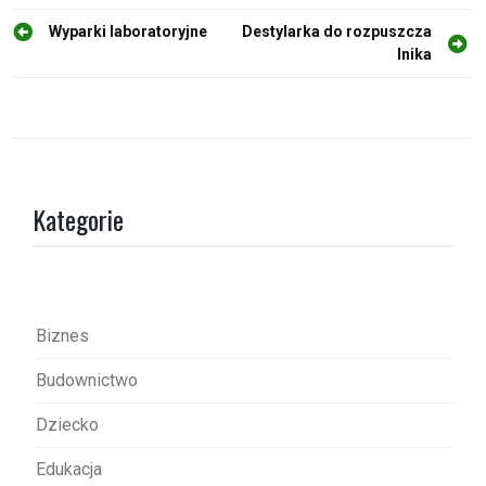
N
Wyparki laboratoryjne
Destylarka do rozpuszcza
lnika
a
w
i
g
a
Kategorie
c
j
a
w
Biznes
p
Budownictwo
i
s
Dziecko
u
Edukacja