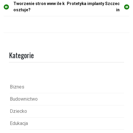
N
Tworzenie stron www ile k
Protetyka implanty Szczec
osztuje?
in
a
w
i
g
a
Kategorie
c
j
a
w
Biznes
p
Budownictwo
i
s
Dziecko
u
Edukacja