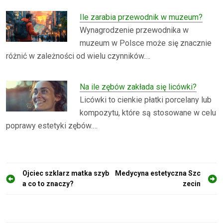
Ile zarabia przewodnik w muzeum?
Wynagrodzenie przewodnika w
muzeum w Polsce może się znacznie
różnić w zależności od wielu czynników.…
Na ile zębów zakłada się licówki?
Licówki to cienkie płatki porcelany lub
kompozytu, które są stosowane w celu
poprawy estetyki zębów.…
N
Ojciec szklarz matka szyb
Medycyna estetyczna Szc
a co to znaczy?
zecin
a
w
i