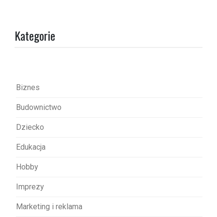
g
a
Kategorie
c
j
a
w
Biznes
p
Budownictwo
i
s
Dziecko
u
Edukacja
Hobby
Imprezy
Marketing i reklama